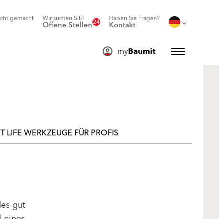
icht gemacht
Wir suchen SIE!
Haben Sie Fragen?
24
Offene Stellen
Kontakt
my
Baumit
T LIFE WERKZEUGE FÜR PROFIS
des gut
l eines