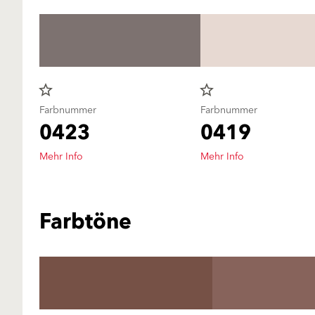
star_border
star_border
Farbnummer
Farbnummer
0423
0419
Mehr Info
Mehr Info
Farbtöne