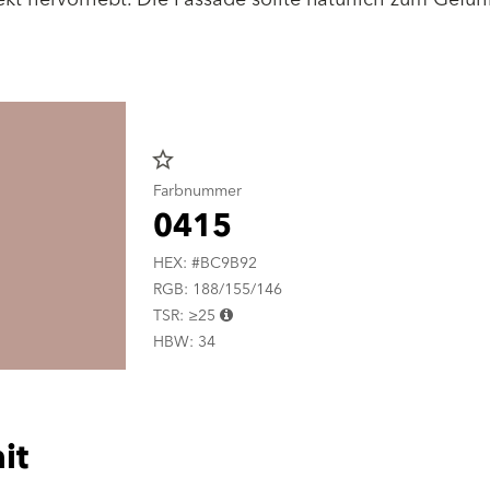
star_border
Farbnummer
0415
HEX: #BC9B92
RGB: 188/155/146
TSR: ≥25
HBW: 34
it