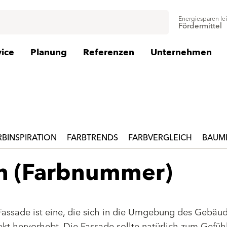
Energiesparen le
Fördermittel
vice
Planung
Referenzen
Unternehmen
RBINSPIRATION
FARBTRENDS
FARBVERGLEICH
BAUMI
en (Farbnummer)
Fassade ist eine, die sich in die Umgebung des Gebäu
jekt hervorhebt. Die Fassade sollte natürlich zum Gefüh