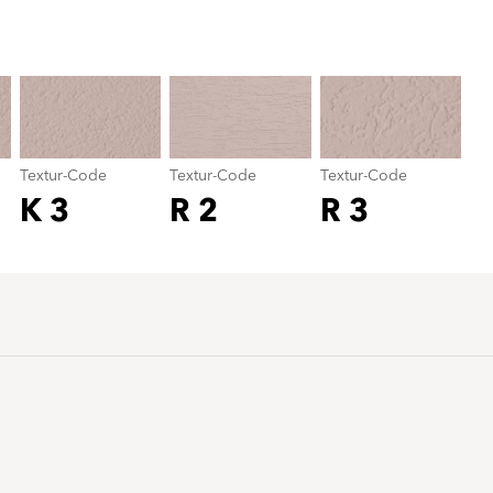
Textur-Code
color_name
Textur-Code
Textur-Code
Textur-Code
K 3
R 2
R 3