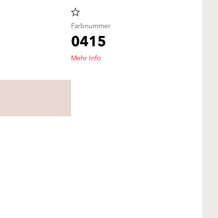
star_border
Farbnummer
0415
Mehr Info