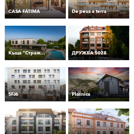
CASA FÁTIMA
De peus a terra
Къща “Стражата“
ДРУЖБА 5028
SFJ6
Plasnica