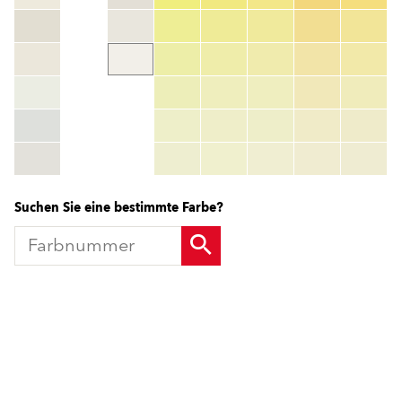
Farbnummer
color_name
HEX:
hex_code
RGB:
rgb_code
TSR:
tsr_code
HBW:
hbw_code
Mehr Info
Suchen Sie eine bestimmte Farbe?
Produkte
Fördermittel
Endbeschichtungen
Wärmedämm-Verbundsysteme
Offene Stellen