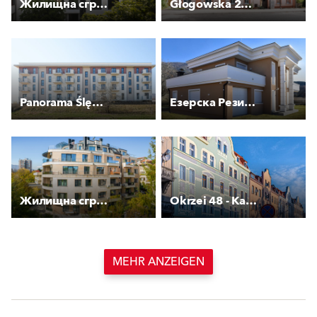
Жилищна сграда Смарт
Głogowska 27 - Kamienica
Panorama Ślężańska - Etap III
Езерска Резиденција
Жилищна сграда с гаражи Латинка
Okrzei 48 - Kamienica
MEHR ANZEIGEN