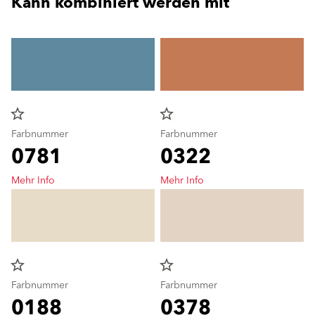
Kann kombiniert werden mit
star_border
star_border
Farbnummer
Farbnummer
0781
0322
Mehr Info
Mehr Info
star_border
star_border
Farbnummer
Farbnummer
0188
0378