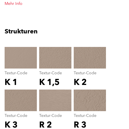
Mehr Info
Strukturen
clear
Textur-Code
Textur-Code
Textur-Code
K 1
K 1,5
K 2
Textur-Code
color_name
Textur-Code
Textur-Code
Textur-Code
K 3
R 2
R 3