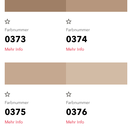
star_border
star_border
Farbnummer
Farbnummer
0373
0374
Mehr Info
Mehr Info
star_border
star_border
Farbnummer
Farbnummer
0375
0376
Mehr Info
Mehr Info