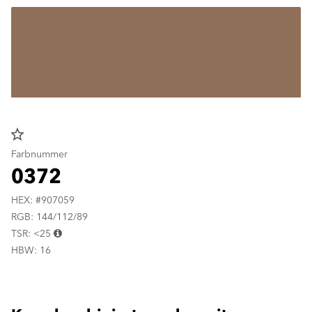
star_border
Farbnummer
0372
HEX: #907059
RGB: 144/112/89
TSR: <25
HBW: 16