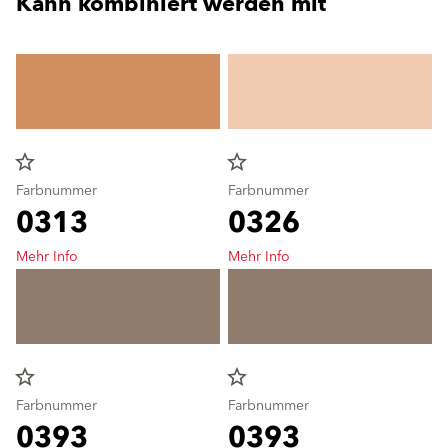
Kann kombiniert werden mit
star_border
star_border
Farbnummer
Farbnummer
0313
0326
Mehr Info
Mehr Info
star_border
star_border
Farbnummer
Farbnummer
0393
0393