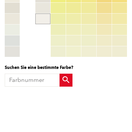
Farbnummer
color_name
HEX:
hex_code
RGB:
rgb_code
TSR:
tsr_code
HBW:
hbw_code
Mehr Info
Suchen Sie eine bestimmte Farbe?
Produkte
Fördermittel
Endbeschichtungen
Wärmedämm-Verbundsysteme
Offene Stellen