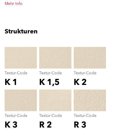
Mehr Info
Strukturen
clear
Textur-Code
Textur-Code
Textur-Code
K 1
K 1,5
K 2
Textur-Code
color_name
Textur-Code
Textur-Code
Textur-Code
K 3
R 2
R 3