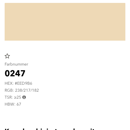
star_border
Farbnummer
0247
HEX: #EED9B6
RGB: 238/217/182
TSR: ≥25
HBW: 67