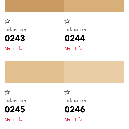
star_border
star_border
Farbnummer
Farbnummer
0243
0244
Mehr Info
Mehr Info
star_border
star_border
Farbnummer
Farbnummer
0245
0246
Mehr Info
Mehr Info