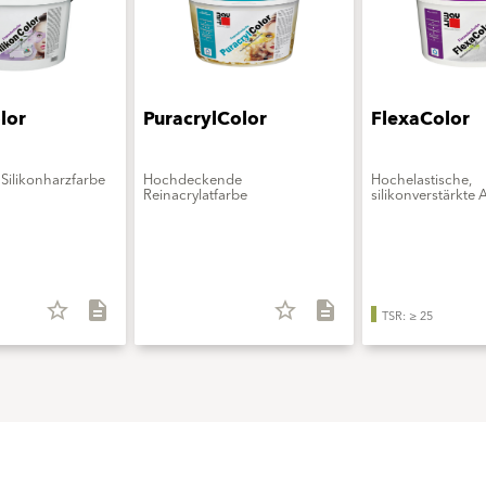
lor
PuracrylColor
FlexaColor
Silikonharzfarbe
Hochdeckende
Hochelastische,
Reinacrylatfarbe
silikonverstärkte 
star_border
description
star_border
description
TSR: ≥ 25