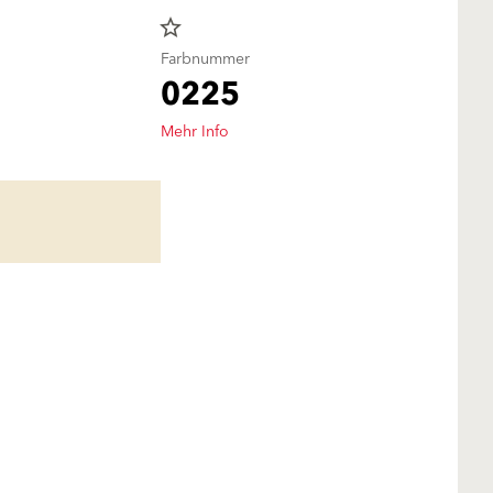
star_border
Farbnummer
0225
Mehr Info