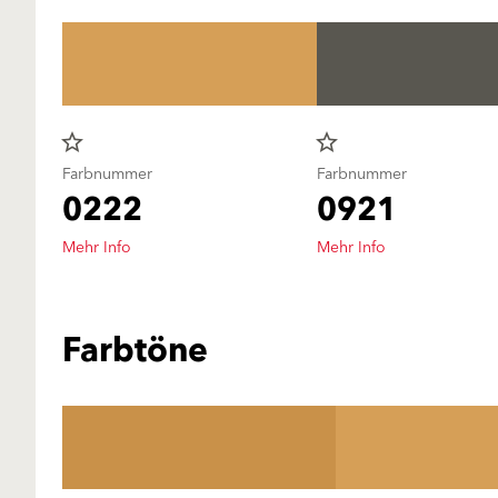
star_border
star_border
Farbnummer
Farbnummer
0222
0921
Mehr Info
Mehr Info
Farbtöne