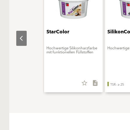
aObjekt
StarColor
SilikonCo
erungsmittelfreie
Hochwertige Silikonharzfarbe
Hochwertige 
onsfarbe - ELF extra
mit funktionellen Füllstoffen
star_border
description
star_border
description
TSR: ≥ 25