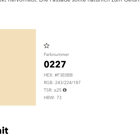
star_border
Farbnummer
0227
HEX: #F3E0BB
RGB: 243/224/187
TSR: ≥25
HBW: 73
it