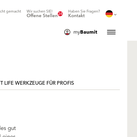
icht gemacht
Wir suchen SIE!
Haben Sie Fragen?
24
Offene Stellen
Kontakt
my
Baumit
T LIFE WERKZEUGE FÜR PROFIS
des gut
l eines