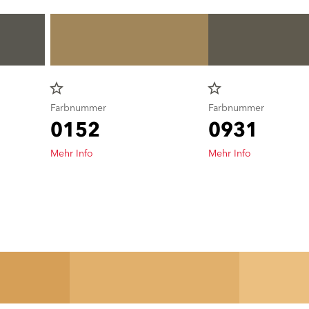
star_border
star_border
Farbnummer
Farbnummer
0152
0931
Mehr Info
Mehr Info