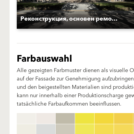
Реконструкция, основен ремонт, преустройство и пристрояване на Американски колеж в София
Farbauswahl
Alle gezeigten Farbmuster dienen als visuelle 
auf der Fassade zur Genehmigung aufzubringen.
und den beigestellten Materialien sind produk
kann nur innerhalb einer Produktionscharge gewä
tatsächliche Farbaufkommen beeinflussen.