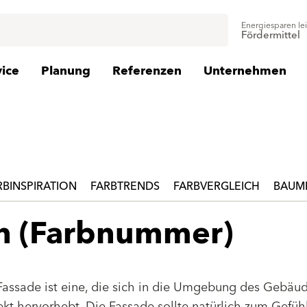
Energiesparen le
Fördermittel
vice
Planung
Referenzen
Unternehmen
RBINSPIRATION
FARBTRENDS
FARBVERGLEICH
BAUMI
en (Farbnummer)
Fassade ist eine, die sich in die Umgebung des Gebäu
jekt hervorhebt. Die Fassade sollte natürlich zum Gefüh