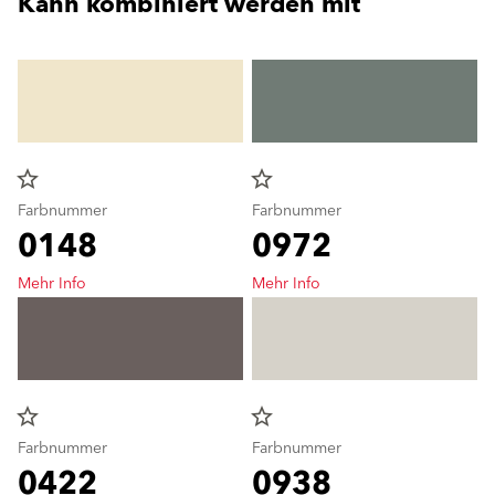
Kann kombiniert werden mit
star_border
star_border
Farbnummer
Farbnummer
0148
0972
Mehr Info
Mehr Info
star_border
star_border
Farbnummer
Farbnummer
0422
0938