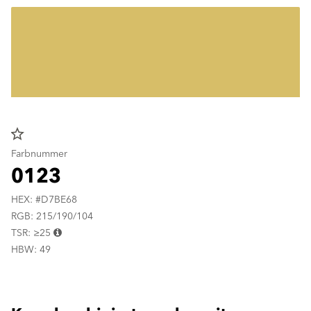
star_border
Farbnummer
0123
HEX: #D7BE68
RGB: 215/190/104
TSR: ≥25
HBW: 49