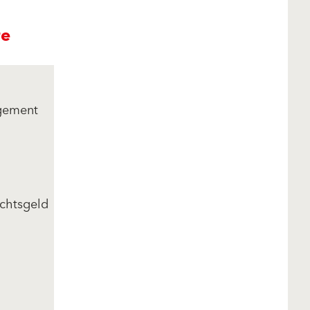
re
agement
t dem
chtsgeld