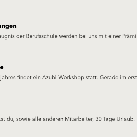
eit. Jeder hat die Möglichkeit sich mit eigenen Ideen
ngen.
tungen
ugnis der Berufsschule werden bei uns mit einer Prämi
o.
ge
jahres findet ein Azubi-Workshop statt. Gerade im ers
ei alle anderen Auszubildenden kennenzulernen. Zudem 
flüge statt.
t du, sowie alle anderen Mitarbeiter, 30 Tage Urlaub.
 Ausbildung, was die Anzahl der Urlaubstage angeht, n