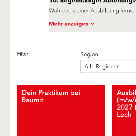
10. Regelmäßiger Abteilungsw
Während deiner Ausbildung lernst
entsprechendem Ausbildungsplan wi
Mehr anzeigen
eine intensive Betreuung durch den
Filter:
Region:
Alle Regionen
Dein Praktikum bei
Ausbi
Baumit
(m/w/d
2027 
Lech