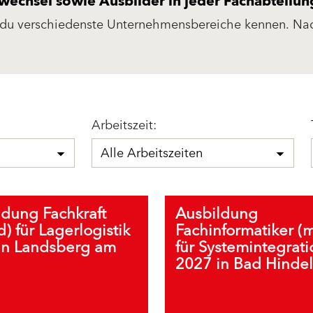
echsel sowie Ausbilder in jeder Fachabteilun
 du verschiedenste Unternehmensbereiche kennen. Na
rst du in den Fachbereichen eingesetzt und erhältst 
 jeweiligen Ausbilder.
Arbeitszeit:
Alle Arbeitszeiten
ldung Fachkraft
Ausbildung
) für Lagerlogistik
Fachinformatiker (
in Landsberg am
für Systemintegrati
2027 in Bad Hinde