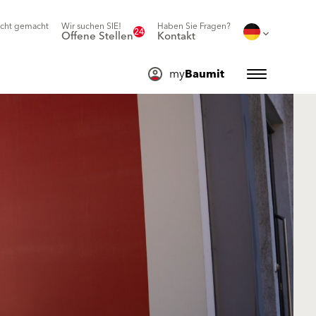
icht gemacht
Wir suchen SIE!
Haben Sie Fragen?
24
Offene Stellen
Kontakt
my
Baumit