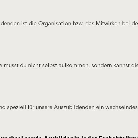
ldenden ist die Organisation bzw. das Mitwirken bei de
ussfeier. Dabei geht es z.B. um die Budgetplanung,
ie des Rahmenprogramms.
le musst du nicht selbst aufkommen, sondern kannst di
 und speziell für unsere Auszubildenden ein wechselndes
mm zur Verfügung.