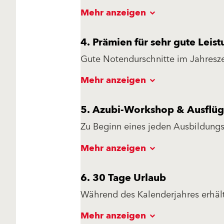
respektvollem Umgang sowie Offenh
Mehr anzeigen
Kreativität und Meinung einzubri
4. Prämien für sehr gute Leis
Gute Notendurschnitte im Jahresze
belohnt. Anstrengen lohnt sich als
Mehr anzeigen
5. Azubi-Workshop & Ausflü
Zu Beginn eines jeden Ausbildungs
Ausbildungsjahr hilft dir das dab
Mehr anzeigen
unterjährig verschiedene Azubi-Aus
6. 30 Tage Urlaub
Während des Kalenderjahres erhälts
heißt, dass du dich auch nach der
Mehr anzeigen
umstellen musst.