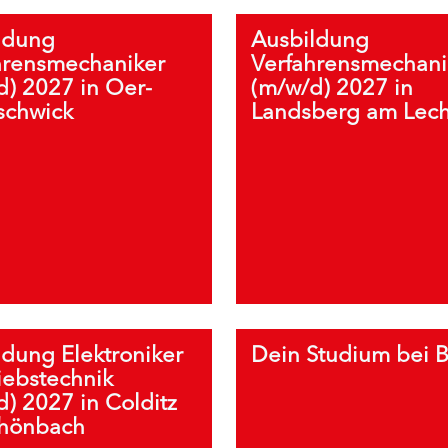
ldung
Ausbildung
hrensmechaniker
Verfahrensmechani
d) 2027 in Oer-
(m/w/d) 2027 in
schwick
Landsberg am Lec
ldung Elektroniker
Dein Studium bei 
riebstechnik
) 2027 in Colditz
hönbach