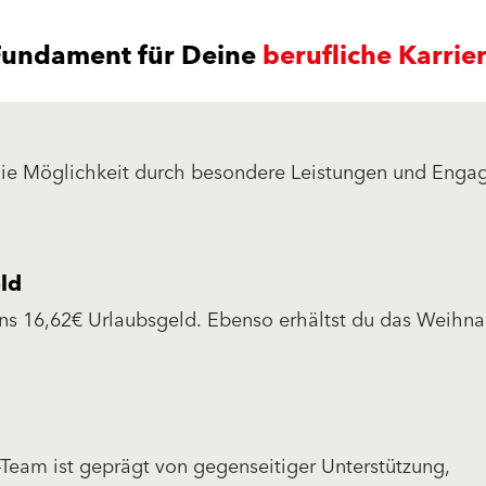
Fundament für Deine
berufliche Karrie
ie Möglichkeit durch besondere Leistungen und Eng
AzubiFlitzer zu erhalten. & das Beste daran? Alle mi
über Baumit.
ld
ns 16,62€ Urlaubsgeld. Ebenso erhältst du das Weihna
Team ist geprägt von gegenseitiger Unterstützung,