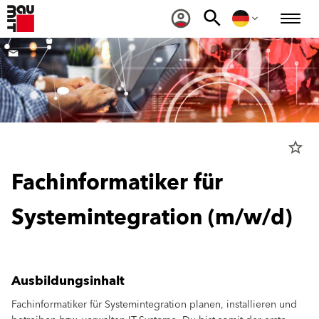
star_border
Fachinformatiker für
Systemintegration (m/w/d)
Ausbildungsinhalt
Fachinformatiker für Systemintegration planen, installieren und