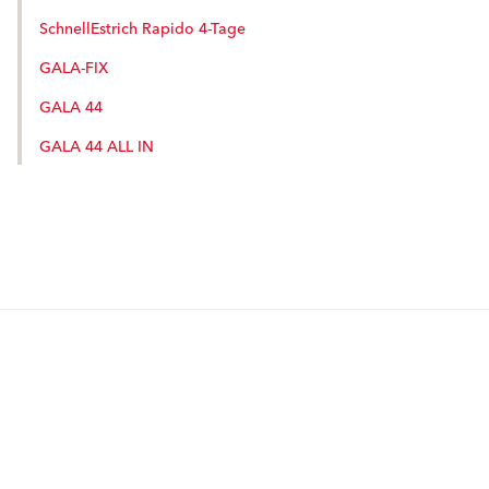
SchnellEstrich Rapido 4-Tage
GALA-FIX
GALA 44
GALA 44 ALL IN
Produkte
Fördermittel
Endbeschichtungen
Wärmedämm-Verbundsysteme
Offene Stellen
Maschinenputze außen
Sanova Saniersysteme
Lösungen