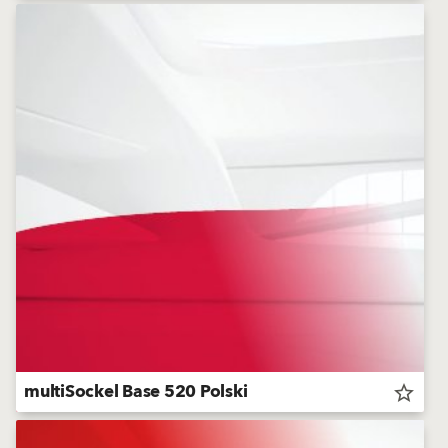
multiSockel Base 520 Polski
star_border