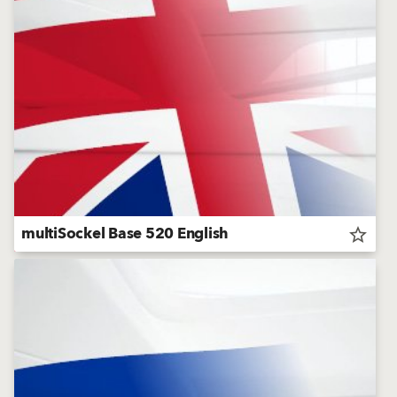
multiSockel Base 520 English
star_border