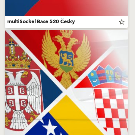
multiSockel Base 520 Česky
star_border