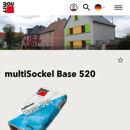
star_border
multiSockel Base 520