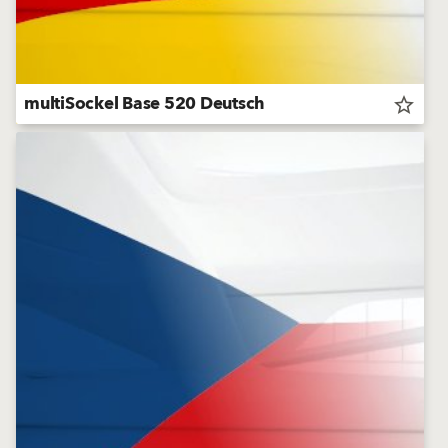
multiSockel Base 520 Deutsch
star_border