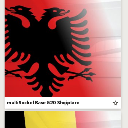
multiSockel Base 520 Shqiptare
star_border