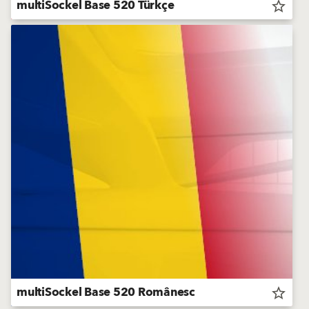
multiSockel Base 520 Türkçe
star_border
multiSockel Base 520 Românesc
star_border