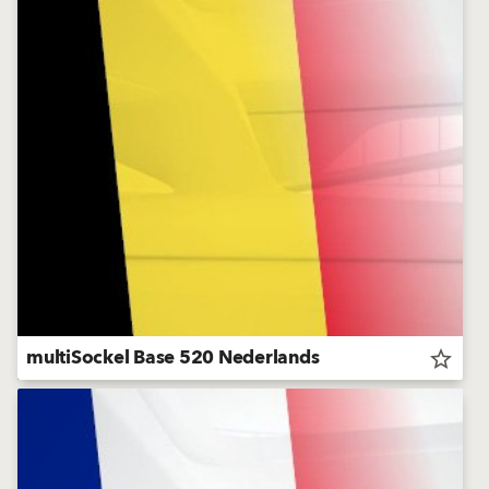
multiSockel Base 520 Nederlands
star_border