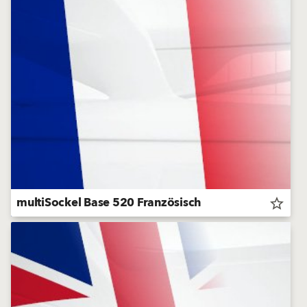
multiSockel Base 520 Französisch
star_border