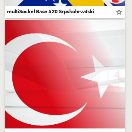
multiSockel Base 520 Srpskohrvatski
star_border