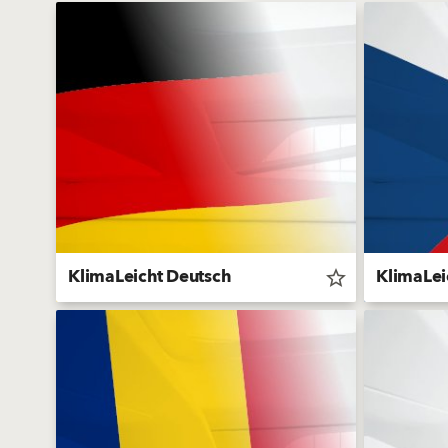
KlimaLeicht Deutsch
KlimaLei
star_border