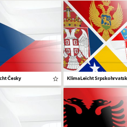
cht Česky
KlimaLeicht Srpskohrvatsk
star_border