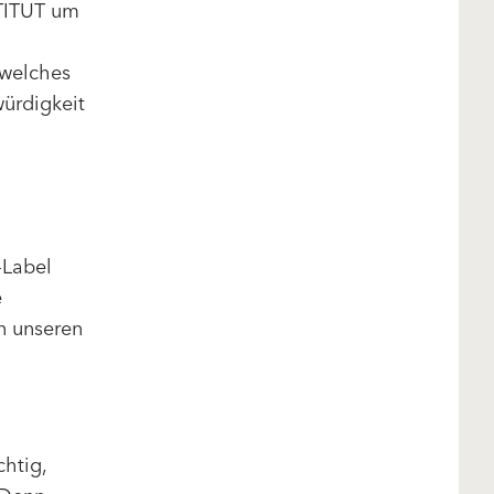
STITUT um
 welches
ürdigkeit
-Label
e
n unseren
chtig,