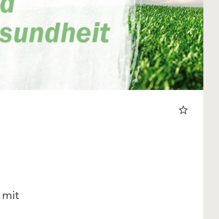
star_border
 mit