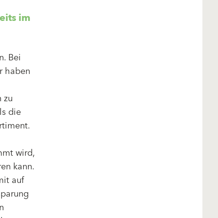
its im
. Bei
ir haben
n zu
s die
rtiment.
mt wird,
en kann.
it auf
nsparung
n