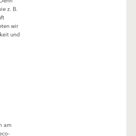
 Denn
ie z. B.
ft
ten wir
keit und
ch am
 eco-