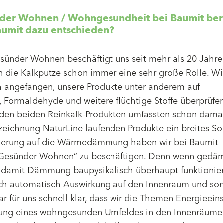
nder Wohnen / Wohngesundheit bei Baumit bere
aumit dazu entschieden?
ünder Wohnen beschäftigt uns seit mehr als 20 Jahren
n die Kalkputze schon immer eine sehr große Rolle. W
h angefangen, unsere Produkte unter anderem auf
 Formaldehyde und weitere flüchtige Stoffe überprüfe
 den beiden Reinkalk-Produkten umfassten schon damal
zeichnung NaturLine laufenden Produkte ein breites So
sierung auf die Wärmedämmung haben wir bei Baumit
Gesünder Wohnen“ zu beschäftigen. Denn wenn gedäm
, damit Dämmung baupysikalisch überhaupt funktionier
ch automatisch Auswirkung auf den Innenraum und som
ar für uns schnell klar, dass wir die Themen Energieei
lung eines wohngesunden Umfeldes in den Innenräume