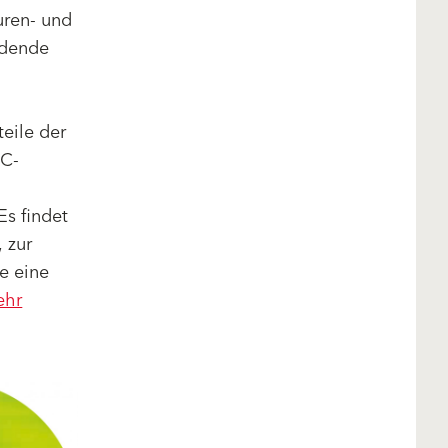
uren- und
rdende
eile der
OC-
s findet
, zur
re eine
ehr