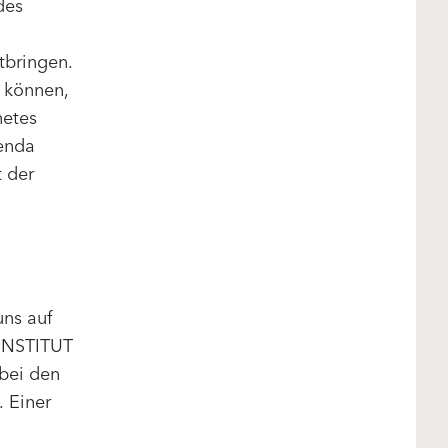
des
tbringen.
u können,
netes
enda
 der
ns auf
-INSTITUT
 bei den
 Einer