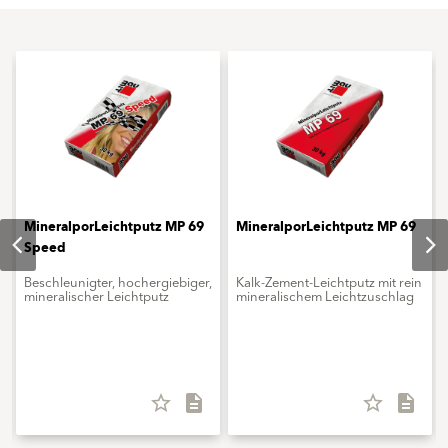
MineralporLeichtputz MP 69
MineralporLeichtputz MP 69
Speed
Beschleunigter, hochergiebiger,
Kalk-Zement-Leichtputz mit ­rein
mineralischer Leichtputz
mineralischem Leichtzuschlag
star_border
description
star_border
description