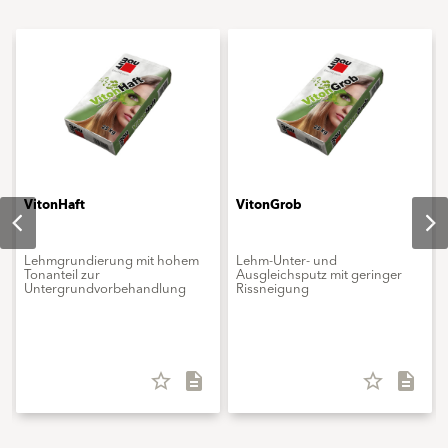
VitonHaft
VitonGrob
Lehmgrundierung mit hohem
Lehm-Unter- und
Tonanteil zur
Ausgleichsputz mit geringer
Untergrundvorbehandlung
Rissneigung
star_border
description
star_border
description