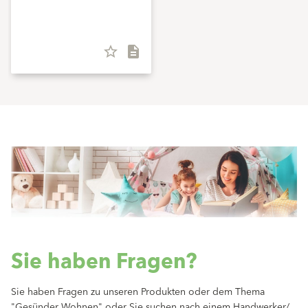
star_border
description
Sie haben Fragen?
Sie haben Fragen zu unseren Produkten oder dem Thema
"Gesünder Wohnen" oder Sie suchen nach einem Handwerker/