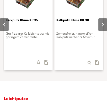
Kalkputz Klima KP 35
Kalkputz Klima RK 38
Gut filzbarer Kalkleichtputz mit
Zementfreier, naturweißer
geringem Zementanteil
Kalkputz mit feiner Struktur
star_border
description
star_border
description
Leichtputze