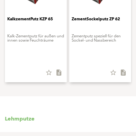
KalkzementPutz KZP 65
ZementSockelputz ZP 62
Kalk-Zementputz für außen und
Zementputz speziell für den
innen sowie Feuchträume
Sockel- und Nassbereich
star_border
description
star_border
description
Lehmputze