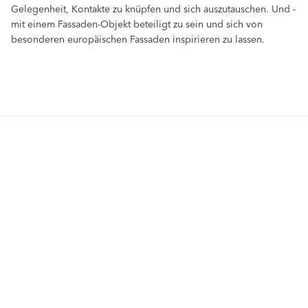
Gelegenheit, Kontakte zu knüpfen und sich auszutauschen. Und -
mit einem Fassaden-Objekt beteiligt zu sein und sich von
besonderen europäischen Fassaden inspirieren zu lassen.
Produkte
Fördermittel
Endbeschichtungen
Wärmedämm-Verbundsysteme
Offene Stellen
Maschinenputze außen
Sanova Saniersysteme
Lösungen
Gesünder Wohnen
Endbeschichtungen
Innenfarben
Wärmedämm-Verbundsysteme
Spachtelmassen
Maschinenputze außen
Innenputze
Sanova Saniersysteme