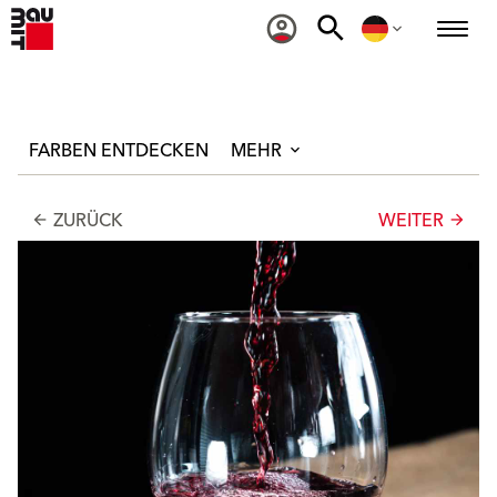
FARBEN ENTDECKEN
MEHR
ZURÜCK
WEITER
arrow_back
arrow_forward