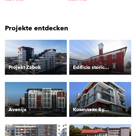
Projekte entdecken
Projekt Zabok
Edificio storico Preganziol (TV)
Avenija
Комплекс Букет