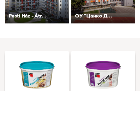
Pesti Ház – Átrium 3
ОУ "Цанко Дюстабанов"
PuracrylColor
FlexaColor
Hochdeckende
Hochelastische,
Reinacrylatfarbe
silikonverstärkte Acrylatfarbe