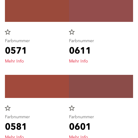
star_border
star_border
Farbnummer
Farbnummer
0571
0611
Mehr Info
Mehr Info
star_border
star_border
Farbnummer
Farbnummer
0581
0601
Mehr Info
Mehr Info