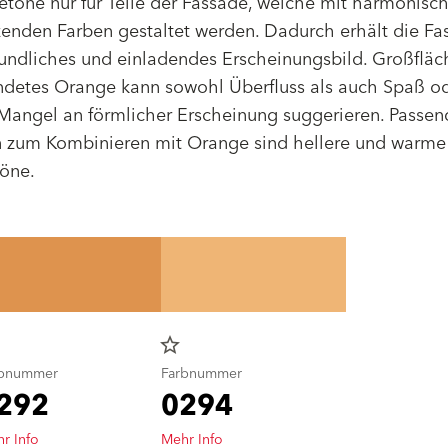
töne nur für Teile der Fassade, welche mit harmonisc
enden Farben gestaltet werden. Dadurch erhält die Fa
eundliches und einladendes Erscheinungsbild. Großfläc
detes Orange kann sowohl Überfluss als auch Spaß o
Mangel an förmlicher Erscheinung suggerieren. Passen
 zum Kombinieren mit Orange sind hellere und warme
töne.
star_border
rbnummer
Farbnummer
292
0294
r Info
Mehr Info