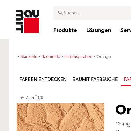
Produkte
Lösungen
Ser
Startseite
Baumitlife
Farbinspiration
Orange
FARBEN ENTDECKEN
BAUMIT FARBSUCHE
FA
ZURÜCK
arrow_back
O
Orange