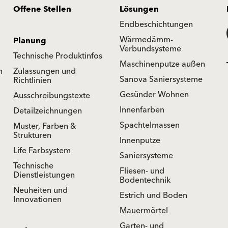
Offene Stellen
Lösungen
Endbeschichtungen
Wärmedämm-
Planung
Verbundsysteme
Technische Produktinfos
Maschinenputze außen
n
Zulassungen und
Sanova Saniersysteme
Richtlinien
Gesünder Wohnen
Ausschreibungstexte
Innenfarben
Detailzeichnungen
Spachtelmassen
Muster, Farben &
Strukturen
Innenputze
Life Farbsystem
Saniersysteme
Technische
Fliesen- und
Dienstleistungen
Bodentechnik
Neuheiten und
Estrich und Boden
Innovationen
Mauermörtel
Garten- und