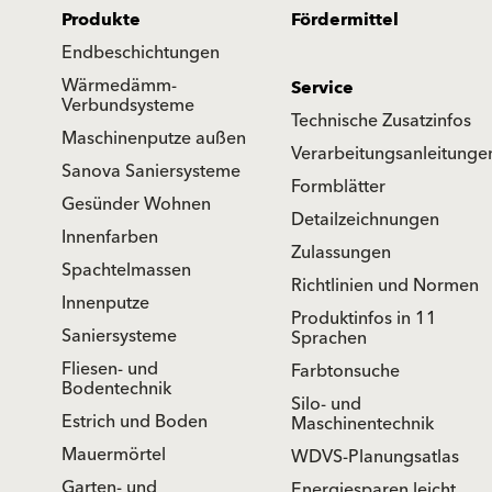
Produkte
Fördermittel
Endbeschichtungen
Wärmedämm-
Service
Verbundsysteme
Technische Zusatzinfos
Maschinenputze außen
Verarbeitungsanleitunge
Sanova Saniersysteme
Formblätter
Gesünder Wohnen
Detailzeichnungen
Innenfarben
Zulassungen
Spachtelmassen
Richtlinien und Normen
Innenputze
Produktinfos in 11
Saniersysteme
Sprachen
Fliesen- und
Farbtonsuche
Bodentechnik
Silo- und
Estrich und Boden
Maschinentechnik
Mauermörtel
WDVS-Planungsatlas
Garten- und
Energiesparen leicht