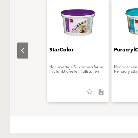
aColor
StarColor
Puracryl
at-Farbe
Hochwertige Silikonharzfarbe
Hochdecken
mit funktionellen Füllstoffen
Reinacrylatfa
star_border
description
star_border
description