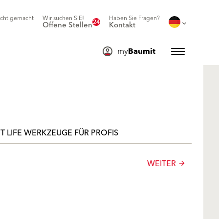
icht gemacht
Wir suchen SIE!
Haben Sie Fragen?
24
Offene Stellen
Kontakt
my
Baumit
T LIFE WERKZEUGE FÜR PROFIS
WEITER
arrow_forward