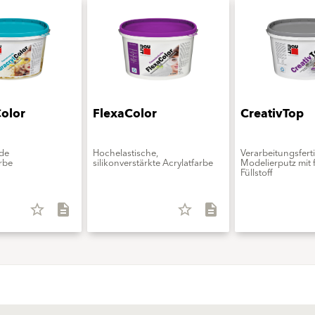
Color
FlexaColor
CreativTop
de
Hochelastische,
Verarbeitungsfert
rbe
silikonverstärkte Acrylatfarbe
Modelierputz mit 
Füllstoff
star_border
description
star_border
description