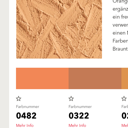
Orange
ergänz
ein fr
verwen
einen 
Farben
Braun
star_border
star_border
star_border
Farbnummer
Farbnummer
Fa
0482
0322
0
Mehr Info
Mehr Info
Meh