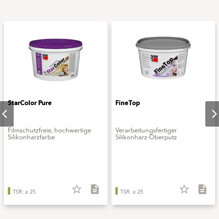
StarColor Pure
FineTop
Filmschutzfreie, hochwertige
Verarbeitungsfertiger
Silikonharzfarbe
Silikonharz-Oberputz
star_border
description
star_border
description
TSR: ≥ 25
TSR: ≥ 25