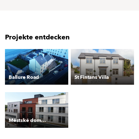
Projekte entdecken
Ballure Road
St Fintans Villa
Městské domy Roztoky