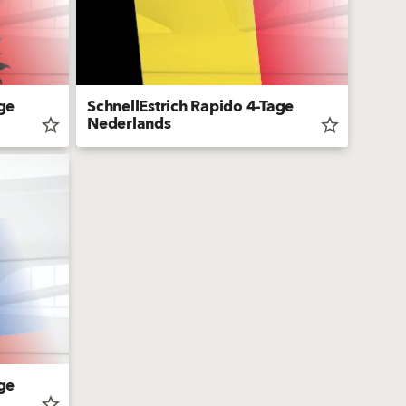
ge
SchnellEstrich Rapido 4-Tage
Nederlands
star_border
star_border
ge
star_border