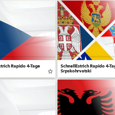
strich Rapido 4-Tage
SchnellEstrich Rapido 4-Ta
Srpskohrvatski
star_border