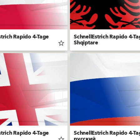
strich Rapido 4-Tage
SchnellEstrich Rapido 4-Ta
Shqiptare
star_border
strich Rapido 4-Tage
SchnellEstrich Rapido 4-Ta
русский
star_border