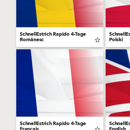
SchnellEstrich Rapido 4-Tage
SchnellE
Românesc
Polski
star_border
SchnellEstrich Rapido 4-Tage
SchnellE
Français
English
star_border