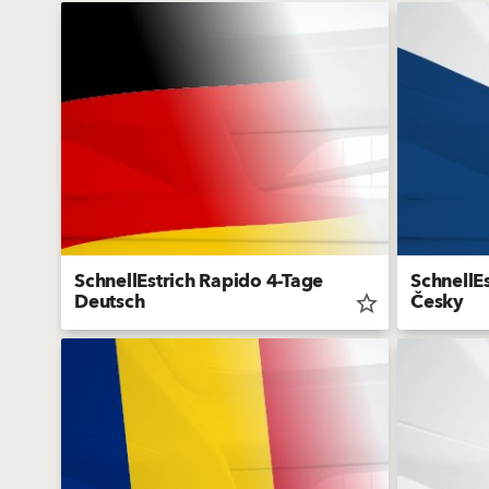
SchnellEstrich Rapido 4-Tage
SchnellE
Deutsch
Česky
star_border