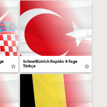
ge
SchnellEstrich Rapido 4-Tage
Türkçe
star_border
star_border