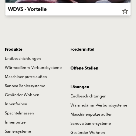
WDVS - Vorteile
star_border
Produkte
Fördermittel
Endbeschichtungen
Wärmedämm-Verbundsysteme
Offene Stellen
Maschinenputze außen
Sanova Saniersysteme
Lösungen
Gesünder Wohnen
Endbeschichtungen
Innenfarben
Wärmedämm-Verbundsysteme
Spachtelmassen
Maschinenputze außen
Innenputze
Sanova Saniersysteme
Saniersysteme
Gesünder Wohnen