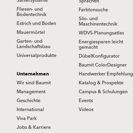
Saniersysteme
Sprachen
Fliesen- und
Farbtonsuche
Bodentechnik
Silo- und
Estrich und Boden
Maschinentechnik
Mauermörtel
WDVS-Planungsatlas
Garten- und
Energiesparen leicht
Landschaftsbau
gemacht
Universalprodukte
DübelKonfigurator
Baumit ColorDesigner
Unternehmen
Handwerker Empfehlung
Wir sind Baumit
Katalog & Prospekte
Management
Campus & Schulungen
Geschichte
Events
International
Videos
Viva Park
Jobs & Karriere