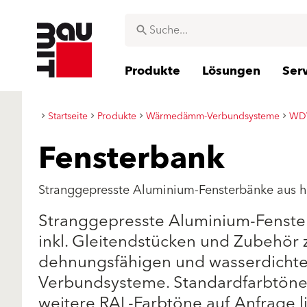
Produkte
Lösungen
Ser
Startseite
Produkte
Wärmedämm-Verbundsysteme
WDV
Fensterbank
Stranggepresste Aluminium-Fensterbänke aus
Stranggepresste Aluminium-Fenst
inkl. Gleitendstücken und Zubehör 
dehnungsfähigen und wasserdicht
Verbundsysteme. Standardfarbtöne:
weitere RAL-Farbtöne auf Anfrage l