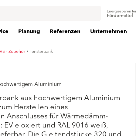
Energiesparen le
Fördermittel
vice
Planung
Referenzen
Unternehmen
S - Zubehör
Fensterbank
 hochwertigem Aluminium
erbank aus hochwertigem Aluminium
zum Herstellen eines
en Anschlusses für Wärmedämm-
 EV eloxiert und RAL 9016 weiß,
ieferbar. Die Gleitendstücke 320 und