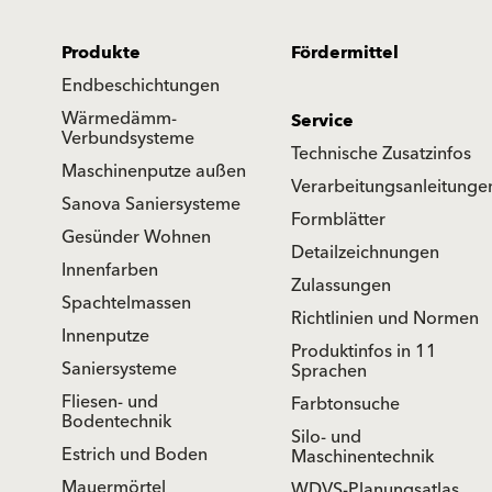
Produkte
Fördermittel
Endbeschichtungen
Wärmedämm-
Service
Verbundsysteme
Technische Zusatzinfos
Maschinenputze außen
Verarbeitungsanleitunge
Sanova Saniersysteme
Formblätter
Gesünder Wohnen
Detailzeichnungen
Innenfarben
Zulassungen
Spachtelmassen
Richtlinien und Normen
Innenputze
Produktinfos in 11
Saniersysteme
Sprachen
Fliesen- und
Farbtonsuche
Bodentechnik
Silo- und
Estrich und Boden
Maschinentechnik
Mauermörtel
WDVS-Planungsatlas