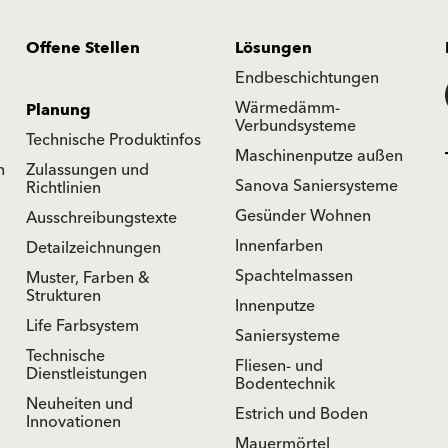
Offene Stellen
Lösungen
Endbeschichtungen
Wärmedämm-
Planung
Verbundsysteme
Technische Produktinfos
Maschinenputze außen
n
Zulassungen und
Sanova Saniersysteme
Richtlinien
Gesünder Wohnen
Ausschreibungstexte
Innenfarben
Detailzeichnungen
Spachtelmassen
Muster, Farben &
Strukturen
Innenputze
Life Farbsystem
Saniersysteme
Technische
Fliesen- und
Dienstleistungen
Bodentechnik
Neuheiten und
Estrich und Boden
Innovationen
Mauermörtel