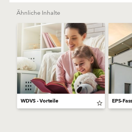
Ähnliche Inhalte
WDVS - Vorteile
EPS-Fas
star_border
star_border