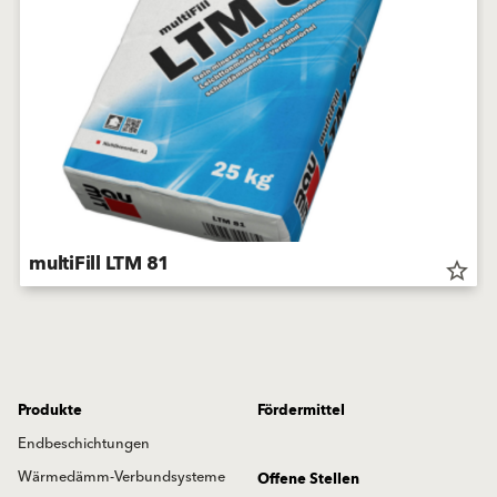
multiFill LTM 81
star_border
Produkte
Fördermittel
Endbeschichtungen
Wärmedämm-Verbundsysteme
Offene Stellen