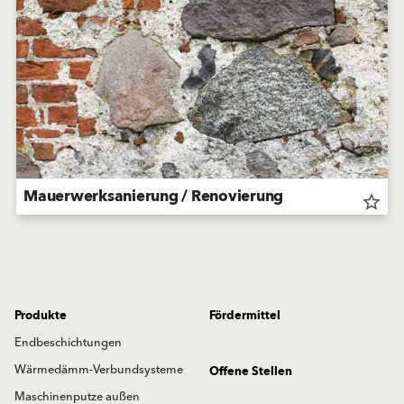
Mauerwerksanierung / Renovierung
star_border
Produkte
Fördermittel
Endbeschichtungen
Wärmedämm-Verbundsysteme
Offene Stellen
Maschinenputze außen