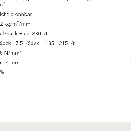
m²)
icht brennbar
1.2 kg/m²/mm
9 l/Sack = ca. 830 l/t
/Sack - 7.5 l/Sack = 185 – 215 l/t
08 N/mm²
 - 4 mm
 %