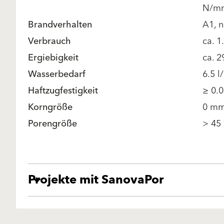
N/m
Brandverhalten
A1, n
Verbrauch
ca. 
Ergiebigkeit
ca. 2
Wasserbedarf
6.5 l
Haftzugfestigkeit
≥ 0.
Korngröße
0 mm
Porengröße
> 45
Projekte mit SanovaPor