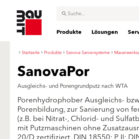
Produkte
Lösungen
Ser
Startseite
Produkte
Sanova Saniersysteme
Mauerwerks
SanovaPor
Ausgleichs- und Porengrundputz nach WTA
Porenhydrophober Ausgleichs- bzw.
Porenbildung, zur Sanierung von f
(z.B. bei Nitrat-, Chlorid- und Sulfa
mit Putzmaschinen ohne Zusatzausr
20/D zertifiziert. DIN 18550: P II; D