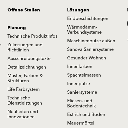
Offene Stellen
Lösungen
Endbeschichtungen
Wärmedämm-
Planung
Verbundsysteme
Technische Produktinfos
Maschinenputze außen
n
Zulassungen und
Sanova Saniersysteme
Richtlinien
Gesünder Wohnen
Ausschreibungstexte
Innenfarben
Detailzeichnungen
Spachtelmassen
Muster, Farben &
Strukturen
Innenputze
Life Farbsystem
Saniersysteme
Technische
Fliesen- und
Dienstleistungen
Bodentechnik
Neuheiten und
Estrich und Boden
Innovationen
Mauermörtel