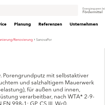
Energiesparen le
Fördermittel
vice
Planung
Referenzen
Unternehmen
anierung/Renovierung
SanovaPor
 Porengrundputz mit selbstaktiver
euchtem und salzhaltigem Mauerwerk
tbelastung), für außen und innen,
üstung verarbeitbar, nach WTA* 2-9-
IN EN 998-1: GP, CS III, Wc0.