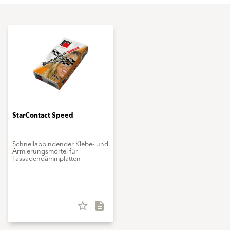
StarContact Speed
Schnellabbindender Klebe- und
Armierungsmörtel für
Fassadendämmplatten
star_border
description