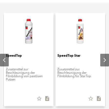
SpeedTop
SpeedTop Star
Zusatzmittel zur
Zusatzmittel zur
Beschleunigung der
Beschleunigung der
Filmbildung von pastösen
Filmbildung für StarTop
Putzen
star_border
description
star_border
description