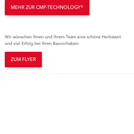
MEHR ZUR CMP-TECHNOLOGY®
Wir wünschen Ihnen und Ihrem Team eine schöne Herbstzeit
und viel Erfolg bei Ihren Bauvorhaben.
ZUM FLYER
Produkte
Fördermittel
Endbeschichtungen
Wärmedämm-Verbundsysteme
Offene Stellen
Maschinenputze außen
Sanova Saniersysteme
Lösungen
Gesünder Wohnen
Endbeschichtungen