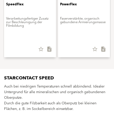
SpeedFlex
PowerFlex
Verarbeitungsfertiger Zusatz
Faserverstärkte, organisch
zur Beschleunigung der
gebundene Armierungsmasse
Filmbildung
star_border
description
star_border
description
STARCONTACT SPEED
Auch bei niedrigen Temperaturen schnell abbindend. Idealer
Untergrund für alle mineralischen und organisch gebundenen
Oberputze.
Durch die gute Filzbarkeit auch als Oberputz bei kleinen
Flächen, z. B. im Sockelbereich einsetzbar.