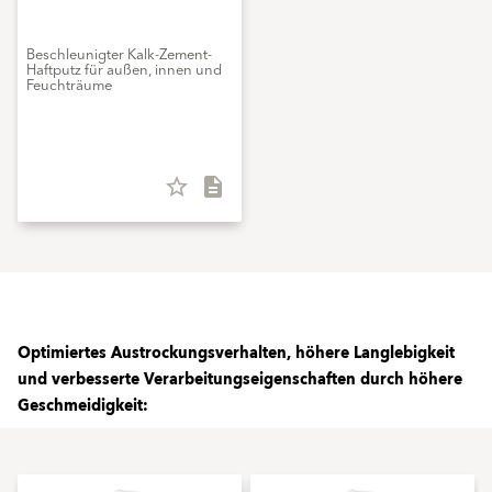
Beschleunigter Kalk-Zement-
Haftputz für außen, innen und
Feuchträume
star_border
description
Optimiertes Austrockungsverhalten, höhere Langlebigkeit
und verbesserte Verarbeitungseigenschaften durch höhere
Geschmeidigkeit: