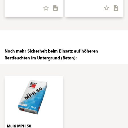
star_border
description
star_border
description
Noch mehr Sicherheit beim Einsatz auf höheren
Restfeuchten im Untergrund (Beton):
Multi MPH 50