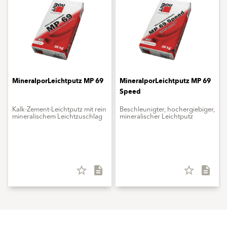
MineralporLeichtputz MP 69
MineralporLeichtputz MP 69
Speed
Kalk-Zement-Leichtputz mit ­rein
Beschleunigter, hochergiebiger,
mineralischem Leichtzuschlag
mineralischer Leichtputz
star_border
description
star_border
description