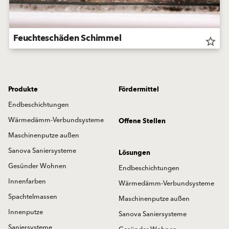
Feuchteschäden Schimmel
star_border
Produkte
Fördermittel
Endbeschichtungen
Wärmedämm-Verbundsysteme
Offene Stellen
Maschinenputze außen
Sanova Saniersysteme
Lösungen
Gesünder Wohnen
Endbeschichtungen
Innenfarben
Wärmedämm-Verbundsysteme
Spachtelmassen
Maschinenputze außen
Innenputze
Sanova Saniersysteme
Saniersysteme