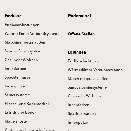
Produkte
Fördermittel
Endbeschichtungen
Wärmedämm-Verbundsysteme
Offene Stellen
Maschinenputze außen
Sanova Saniersysteme
Lösungen
Gesünder Wohnen
Endbeschichtungen
Innenfarben
Wärmedämm-Verbundsysteme
Spachtelmassen
Maschinenputze außen
Innenputze
Sanova Saniersysteme
Saniersysteme
Gesünder Wohnen
Fliesen- und Bodentechnik
Innenfarben
Estrich und Boden
Spachtelmassen
Mauermörtel
Innenputze
Garten- und Landschaftsbau