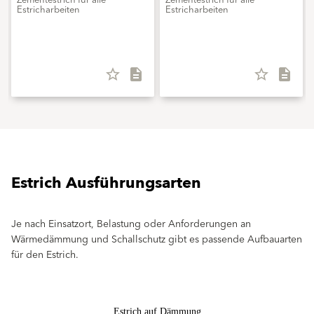
Estricharbeiten
Estricharbeiten
star_border
description
star_border
description
Estrich Ausführungsarten
Je nach Einsatzort, Belastung oder Anforderungen an
Wärmedämmung und Schallschutz gibt es passende Aufbauarten
für den Estrich.
Estrich auf Dämmung