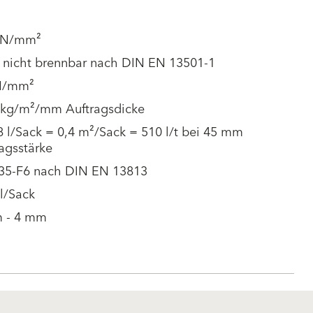
 N/mm²
, nicht brennbar nach DIN EN 13501-1
N/mm²
2 kg/m²/mm Auftragsdicke
8 l/Sack = 0,4 m²/Sack = 510 l/t bei 45 mm
agsstärke
35-F6 nach DIN EN 13813
 l/Sack
 - 4 mm