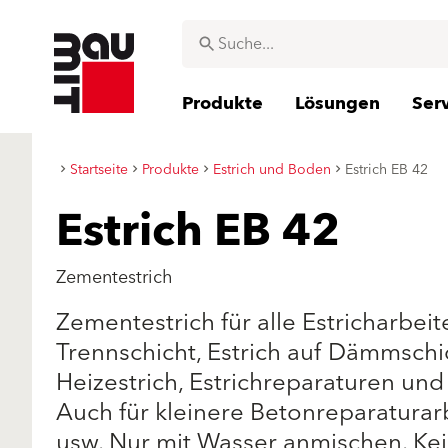
Produkte
Lösungen
Ser
Startseite
Produkte
Estrich und Boden
Estrich EB 42
Estrich EB 42
Zementestrich
Zementestrich für alle Estricharbeit
Trennschicht, Estrich auf Dämmsch
Heizestrich, Estrichreparaturen un
Auch für kleinere Betonreparaturar
usw. Nur mit Wasser anmischen. Kei