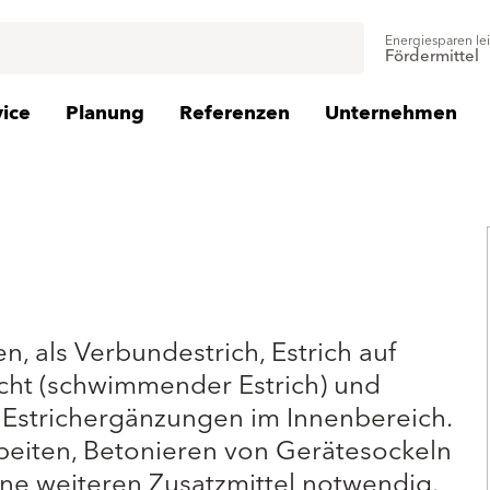
Energiesparen le
Fördermittel
vice
Planung
Referenzen
Unternehmen
en, als Verbundestrich, Estrich auf
icht (schwimmender Estrich) und
d Estrichergänzungen im Innenbereich.
beiten, Betonieren von Gerätesockeln
ne weiteren Zusatzmittel notwendig.