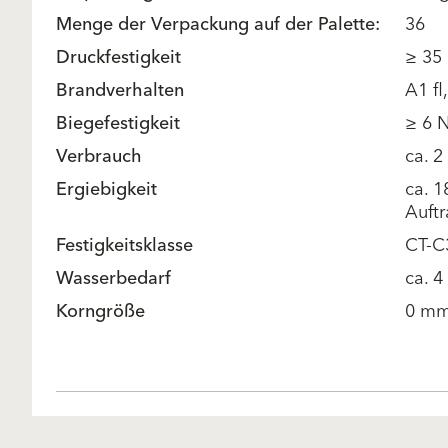
Menge der Verpackung auf der Palette:
36
Druckfestigkeit
≥ 35
Brandverhalten
A1 fl
Biegefestigkeit
≥ 6 
Verbrauch
ca. 
Ergiebigkeit
ca. 1
Auftr
Festigkeitsklasse
CT-C
Wasserbedarf
ca. 4
Korngröße
0 mm