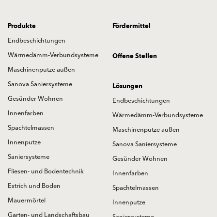
Produkte
Fördermittel
Endbeschichtungen
Wärmedämm-Verbundsysteme
Offene Stellen
Maschinenputze außen
Sanova Saniersysteme
Lösungen
Gesünder Wohnen
Endbeschichtungen
Innenfarben
Wärmedämm-Verbundsysteme
Spachtelmassen
Maschinenputze außen
Innenputze
Sanova Saniersysteme
Saniersysteme
Gesünder Wohnen
Fliesen- und Bodentechnik
Innenfarben
Estrich und Boden
Spachtelmassen
Mauermörtel
Innenputze
Garten- und Landschaftsbau