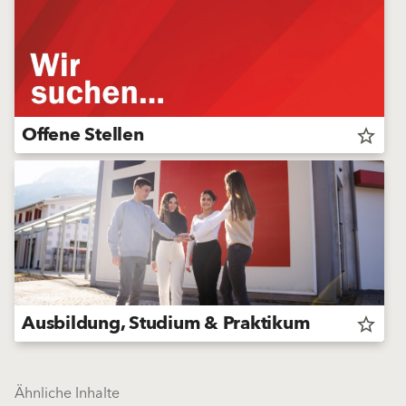
Offene Stellen
star_border
Ausbildung, Studium & Praktikum
star_border
Ähnliche Inhalte