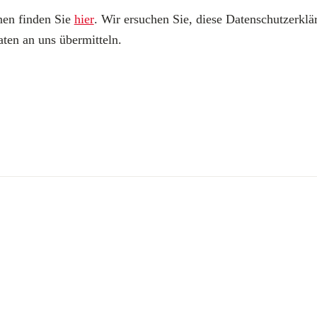
nen finden Sie
hier
. Wir ersuchen Sie, diese Datenschutzerklä
ten an uns übermitteln.
Offene Stellen
Lösungen
Endbeschichtungen
Wärmedämm-
Planung
Verbundsysteme
Technische Produktinfos
Maschinenputze außen
n
Zulassungen und
Sanova Saniersysteme
Richtlinien