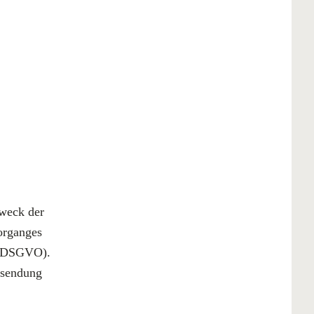
Zweck der
organges
 f DSGVO).
rsendung