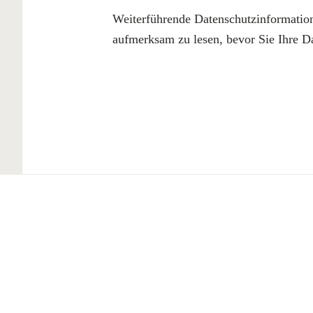
Weiterführende Datenschutzinformatio
aufmerksam zu lesen, bevor Sie Ihre Da
Produkte
Fördermittel
Endbeschichtungen
Wärmedämm-
Service
Verbundsysteme
Technische Zusatzinfos
Maschinenputze außen
Verarbeitungsanleitunge
Sanova Saniersysteme
Formblätter