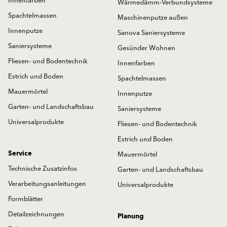
Innenfarben
Wärmedämm-Verbundsysteme
Spachtelmassen
Maschinenputze außen
Innenputze
Sanova Saniersysteme
Saniersysteme
Gesünder Wohnen
Fliesen- und Bodentechnik
Innenfarben
Estrich und Boden
Spachtelmassen
Mauermörtel
Innenputze
Garten- und Landschaftsbau
Saniersysteme
Universalprodukte
Fliesen- und Bodentechnik
Estrich und Boden
Service
Mauermörtel
Technische Zusatzinfos
Garten- und Landschaftsbau
Verarbeitungsanleitungen
Universalprodukte
Formblätter
Detailzeichnungen
Planung