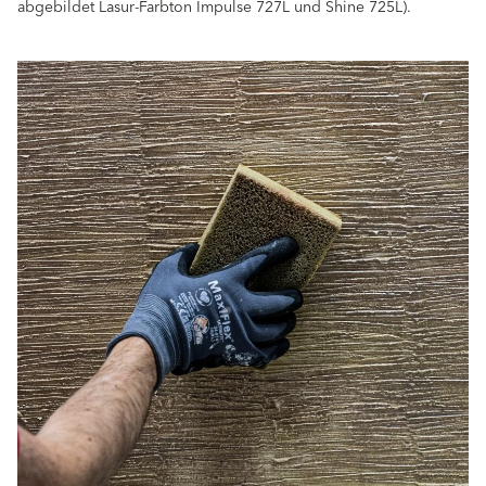
abgebildet Lasur-Farbton Impulse 727L und Shine 725L).