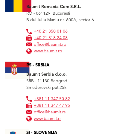
Baumit Romania Com S.R.L.
RO - 061129
Bucuresti
B-dul luliu Maniu nr. 600A, sector 6
+40 21 350 01 06
+40 21 318 24 08
office@baumit.ro
www.baumit.ro
RS - SRBIJA
Baumit Serbia d.o.o.
SRB - 11130
Beograd
Smederevski put 25k
+381 11 347 50 82
+381 11 347 47 95
office@baumit.rs
www.baumit.rs
SI - SLOVENIJA