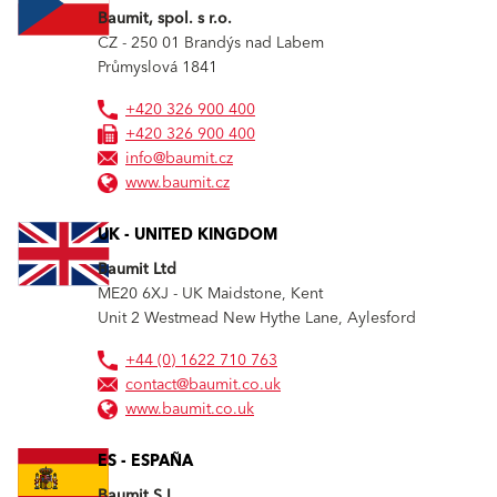
Baumit, spol. s r.o.
CZ - 250 01
Brandýs nad Labem
Průmyslová 1841
+420 326 900 400
+420 326 900 400
info@baumit.cz
www.baumit.cz
UK - UNITED KINGDOM
Baumit Ltd
ME20 6XJ - UK
Maidstone, Kent
Unit 2 Westmead New Hythe Lane, Aylesford
+44 (0) 1622 710 763
contact@baumit.co.uk
www.baumit.co.uk
ES - ESPAÑA
Baumit S.L.