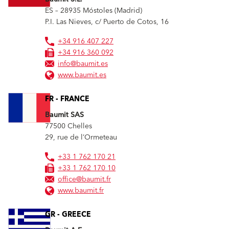
ES – 28935
Móstoles (Madrid)
P.I. Las Nieves, c/ Puerto de Cotos, 16
+34 916 407 227
+34 916 360 092
info@baumit.es
www.baumit.es
FR - FRANCE
Baumit SAS
77500
Chelles
29, rue de l’Ormeteau
+33 1 762 170 21
+33 1 762 170 10
office@baumit.fr
www.baumit.fr
GR - GREECE