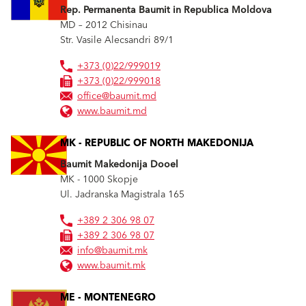
Rep. Permanenta Baumit in Republica Moldova
MD – 2012
Chisinau
Str. Vasile Alecsandri 89/1
+373 (0)22/999019
+373 (0)22/999018
office@baumit.md
www.baumit.md
MK - REPUBLIC OF NORTH MAKEDONIJA
Baumit Makedonija Dooel
MK - 1000
Skopje
Ul. Jadranska Magistrala 165
+389 2 306 98 07
+389 2 306 98 07
info@baumit.mk
www.baumit.mk
ME - MONTENEGRO