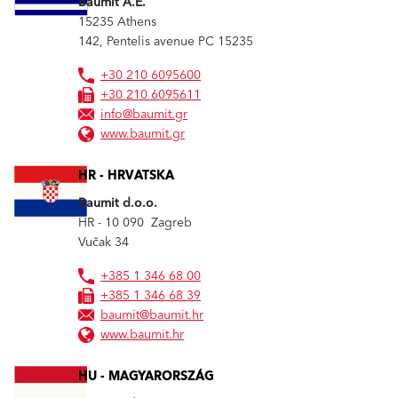
Baumit A.E.
15235
Athens
142, Pentelis avenue PC 15235
+30 210 6095600
+30 210 6095611
info@baumit.gr
www.baumit.gr
HR - HRVATSKA
Baumit d.o.o.
HR - 10 090
Zagreb
Vučak 34
+385 1 346 68 00
+385 1 346 68 39
baumit@baumit.hr
www.baumit.hr
HU - MAGYARORSZÁG