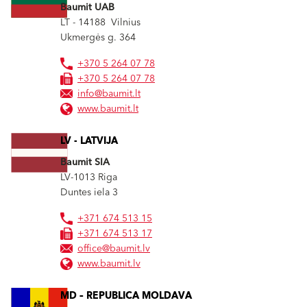
Baumit UAB
LT - 14188
Vilnius
Ukmergės g. 364
+370 5 264 07 78
+370 5 264 07 78
info@baumit.lt
www.baumit.lt
LV - LATVIJA
Baumit SIA
LV-1013
Riga
Duntes iela 3
+371 674 513 15
+371 674 513 17
office@baumit.lv
www.baumit.lv
MD – REPUBLICA MOLDAVA