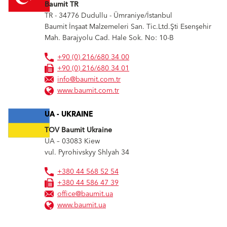
Baumit TR
TR - 34776
Dudullu - Ümraniye/İstanbul
Baumit İnşaat Malzemeleri San. Tic.Ltd.Şti Esenşehir
Mah. Barajyolu Cad. Hale Sok. No: 10-B
+90 (0) 216/680 34 00
+90 (0) 216/680 34 01
info@baumit.com.tr
www.baumit.com.tr
UA - UKRAINE
TOV Baumit Ukraine
UA – 03083
Kiew
vul. Pyrohivskyy Shlyah 34
+380 44 568 52 54
+380 44 586 47 39
office@baumit.ua
www.baumit.ua