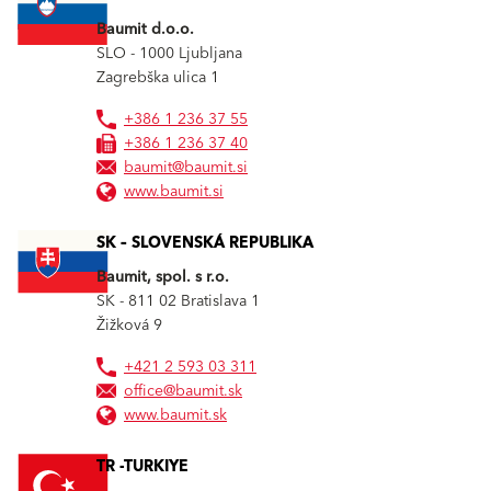
Baumit d.o.o.
SLO - 1000
Ljubljana
Zagrebška ulica 1
+386 1 236 37 55
+386 1 236 37 40
baumit@baumit.si
www.baumit.si
SK – SLOVENSKÁ REPUBLIKA
Baumit, spol. s r.o.
SK - 811 02
Bratislava 1
Žižková 9
+421 2 593 03 311
office@baumit.sk
www.baumit.sk
TR -TURKIYE