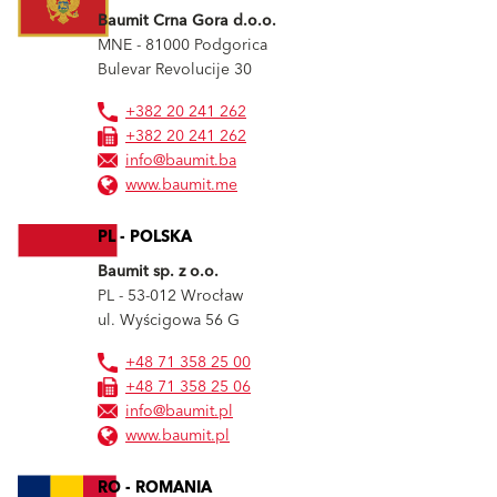
Baumit Crna Gora d.o.o.
MNE - 81000
Podgorica
Bulevar Revolucije 30
+382 20 241 262
+382 20 241 262
info@baumit.ba
www.baumit.me
PL - POLSKA
Baumit sp. z o.o.
PL - 53-012
Wrocław
ul. Wyścigowa 56 G
+48 71 358 25 00
+48 71 358 25 06
info@baumit.pl
www.baumit.pl
RO - ROMANIA