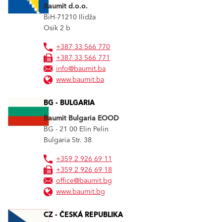
Baumit d.o.o.
BiH-71210
Ilidža
Osik 2 b
+387 33 566 770
+387 33 566 771
info@baumit.ba
www.baumit.ba
BG - BULGARIA
Baumit Bulgaria EOOD
BG - 21 00
Elin Pelin
Bulgaria Str. 38
+359 2 926 69 11
+359 2 926 69 18
office@baumit.bg
www.baumit.bg
CZ - ČESKÁ REPUBLIKA