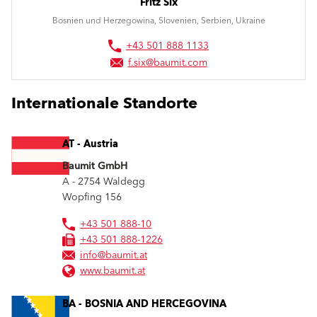
Fritz Six
Bosnien und Herzegowina, Slovenien, Serbien, Ukraine
+43 501 888 1133
f.six@baumit.com
Internationale Standorte
AT - Austria
Baumit GmbH
A - 2754
Waldegg
Wopfing 156
+43 501 888-10
+43 501 888-1226
info@baumit.at
www.baumit.at
BA - BOSNIA AND HERCEGOVINA