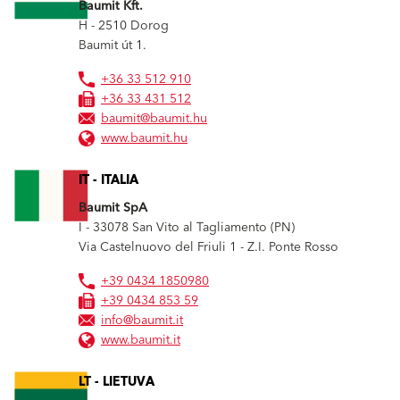
Baumit Kft.
H - 2510
Dorog
Baumit út 1.
+36 33 512 910
+36 33 431 512
baumit@baumit.hu
www.baumit.hu
IT - ITALIA
Baumit SpA
I - 33078
San Vito al Tagliamento (PN)
Via Castelnuovo del Friuli 1 - Z.I. Ponte Rosso
+39 0434 1850980
+39 0434 853 59
info@baumit.it
www.baumit.it
LT - LIETUVA