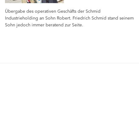
Übergabe des operativen Geschäfts der Schmid
Industrieholding an Sohn Robert. Friedrich Schmid stand seinem
Sohn jedoch immer beratend zur Seite.
Produkte
Fördermittel
Endbeschichtungen
Wärmedämm-Verbundsysteme
Offene Stellen
Maschinenputze außen
Sanova Saniersysteme
Lösungen
Gesünder Wohnen
Endbeschichtungen
Innenfarben
Wärmedämm-Verbundsysteme
Spachtelmassen
Maschinenputze außen