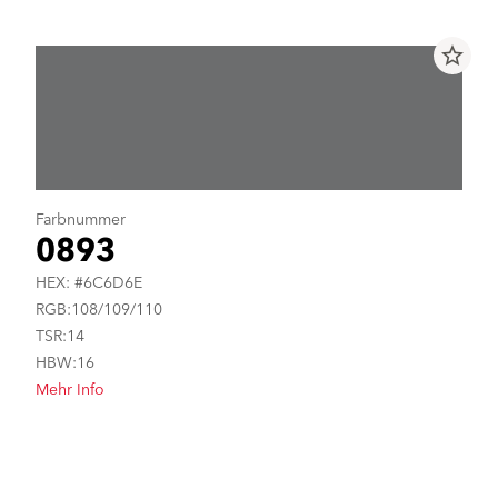
star_border
Farbnummer
0893
HEX: #6C6D6E
RGB:108/109/110
TSR:14
HBW:16
Mehr Info