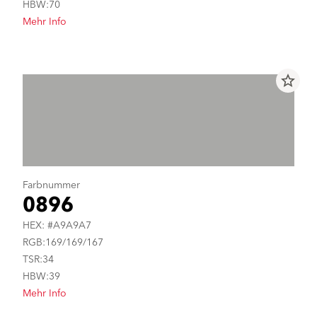
HBW:70
Mehr Info
star_border
Farbnummer
0896
HEX: #A9A9A7
RGB:169/169/167
TSR:34
HBW:39
Mehr Info