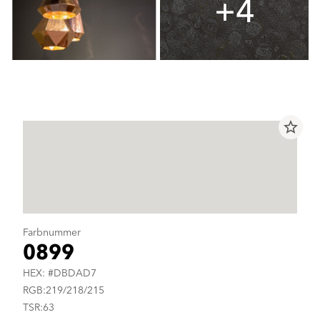
+4
star_border
Farbnummer
0899
HEX: #DBDAD7
RGB:219/218/215
TSR:63