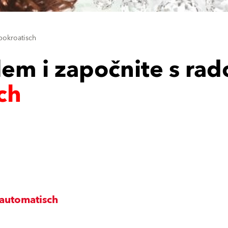
bokroatisch
lem i započnite s ra
ch
lautomatisch