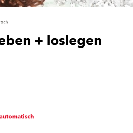
tsch
heben + loslegen
lautomatisch