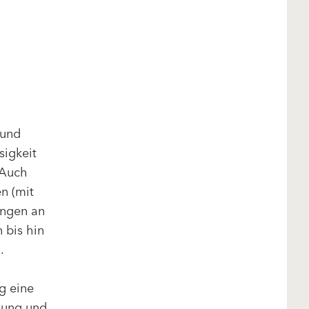
 und
sigkeit
 Auch
n (mit
ungen an
 bis hin
.
g eine
kung und