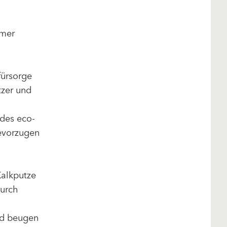
mmer
fürsorge
tzer und
 des eco-
bevorzugen
alkputze
durch
und beugen