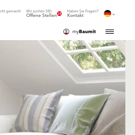
icht gemacht
Wir suchen SIE!
Haben Sie Fragen?
24
Offene Stellen
Kontakt
my
Baumit