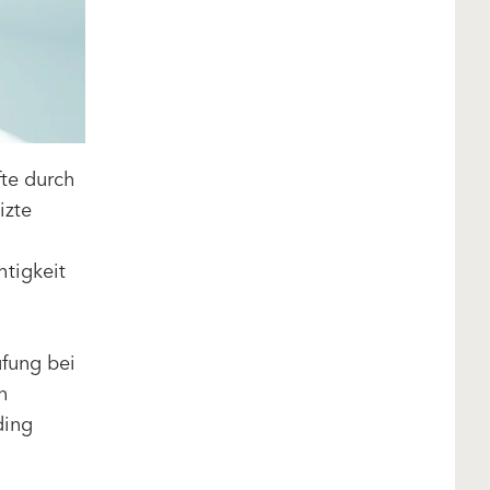
fte durch
izte
tigkeit
fung bei
n
ding