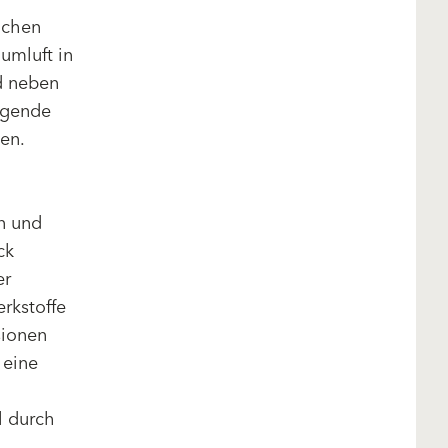
achen
umluft in
nd neben
egende
en.
n und
ck
er
rkstoffe
sionen
 eine
l durch
.