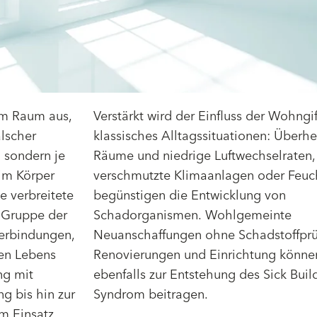
im Raum aus,
Verstärkt wird der Einfluss der Wohngi
alscher
klassisches Alltagssituationen: Überhe
 sondern je
Räume und niedrige Luftwechselraten,
 im Körper
verschmutzte Klimaanlagen oder Feuch
 verbreitete
begünstigen die Entwicklung von
r Gruppe der
Schadorganismen. Wohlgemeinte
Verbindungen,
Neuanschaffungen ohne Schadstoffprü
hen Lebens
Renovierungen und Einrichtung könne
ng mit
ebenfalls zur Entstehung des Sick Buil
g bis hin zur
Syndrom beitragen.
m Einsatz