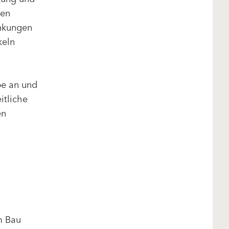
len
nkungen
keln
be an und
itliche
en
m Bau