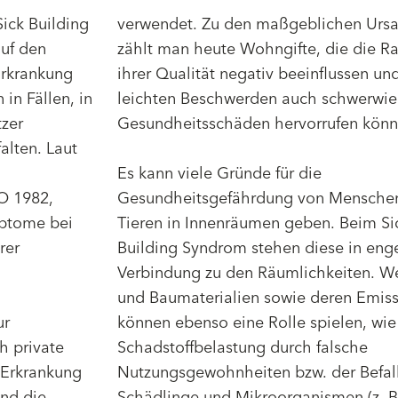
ick Building
verwendet. Zu den maßgeblichen Urs
auf den
zählt man heute Wohngifte, die die Ra
Erkrankung
ihrer Qualität negativ beeinflussen u
in Fällen, in
leichten Beschwerden auch schwerwi
zer
Gesundheitsschäden hervorrufen könn
alten. Laut
Es kann viele Gründe für die
O 1982,
Gesundheitsgefährdung von Mensche
ptome bei
Tieren in Innenräumen geben. Beim Si
rer
Building Syndrom stehen diese in eng
Verbindung zu den Räumlichkeiten. We
und Baumaterialien sowie deren Emis
ur
können ebenso eine Rolle spielen, wie
 private
Schadstoffbelastung durch falsche
 Erkrankung
Nutzungsgewohnheiten bzw. der Befal
nd die
Schädlinge und Mikroorganismen (z. B