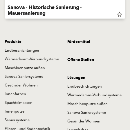
Sanova - Historische Sanierung -
Mauersanierung
star_border
Produkte
Fördermittel
Endbeschichtungen
Wärmedämm-Verbundsysteme
Offene Stellen
Maschinenputze außen
Sanova Saniersysteme
Lösungen
Gesünder Wohnen
Endbeschichtungen
Innenfarben
Wärmedämm-Verbundsysteme
Spachtelmassen
Maschinenputze außen
Innenputze
Sanova Saniersysteme
Saniersysteme
Gesünder Wohnen
Fliesen- und Bodentechnik
Innenfarben