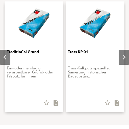
TraditioCal Grund
Trass KP 01
Ein- oder mehrlagig
Trass-Kalkputz speziell zur
verarbeitbarer Grund- oder
Sanierung historischer
Filzputz für Innen
Bausubstanz
star_border
description
star_border
description