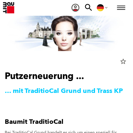
star_border
Putzerneuerung ...
… mit TraditioCal Grund und Trass KP
Baumit TraditioCal
Bei TraditioCal Grund handelt es sich um einen speziell für