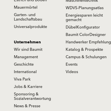
Estrich und Boden
Maschinentechnik
Mauermörtel
WDVS-Planungsatlas
Garten- und
Energiesparen leicht
Landschaftsbau
gemacht
Universalprodukte
DübelKonfigurator
Baumit ColorDesigner
Unternehmen
Handwerker Empfehlung
Wir sind Baumit
Katalog & Prospekte
Management
Campus & Schulungen
Geschichte
Events
International
Videos
Viva Park
Jobs & Karriere
Sponsoring &
Sozialverantwortung
News & Presse