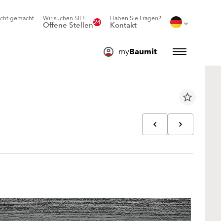
icht gemacht
Wir suchen SIE!
Haben Sie Fragen?
24
Offene Stellen
Kontakt
my
Baumit
star_border