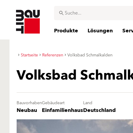
Produkte
Lösungen
Ser
Startseite
Referenzen
Volksbad Schmalkalden
Volksbad Schmal
Bauvorhaben
Gebäudeart
Land
Neubau
Einfamilienhaus
Deutschland