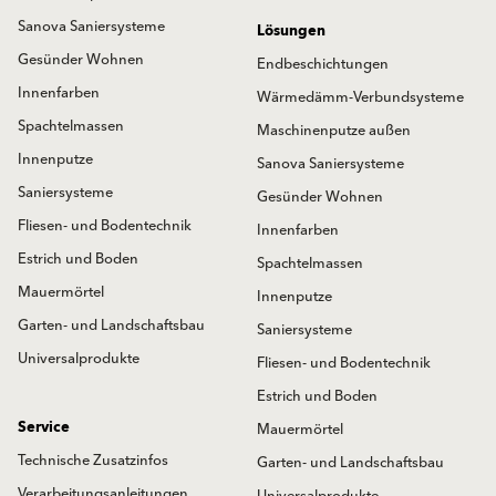
Sanova Saniersysteme
Lösungen
Gesünder Wohnen
Endbeschichtungen
Innenfarben
Wärmedämm-Verbundsysteme
Spachtelmassen
Maschinenputze außen
Innenputze
Sanova Saniersysteme
Saniersysteme
Gesünder Wohnen
Fliesen- und Bodentechnik
Innenfarben
Estrich und Boden
Spachtelmassen
Mauermörtel
Innenputze
Garten- und Landschaftsbau
Saniersysteme
Universalprodukte
Fliesen- und Bodentechnik
Estrich und Boden
Service
Mauermörtel
Technische Zusatzinfos
Garten- und Landschaftsbau
Verarbeitungsanleitungen
Universalprodukte