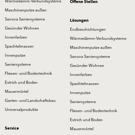
Wärmedämm-Verbundsysteme
Offene Stellen
Maschinenputze außen
Sanova Saniersysteme
Lösungen
Gesünder Wohnen
Endbeschichtungen
Innenfarben
Wärmedämm-Verbundsysteme
Spachtelmassen
Maschinenputze außen
Innenputze
Sanova Saniersysteme
Saniersysteme
Gesünder Wohnen
Fliesen- und Bodentechnik
Innenfarben
Estrich und Boden
Spachtelmassen
Mauermörtel
Innenputze
Garten- und Landschaftsbau
Saniersysteme
Universalprodukte
Fliesen- und Bodentechnik
Estrich und Boden
Service
Mauermörtel