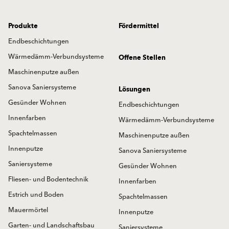
Produkte
Fördermittel
Endbeschichtungen
Wärmedämm-Verbundsysteme
Offene Stellen
Maschinenputze außen
Sanova Saniersysteme
Lösungen
Gesünder Wohnen
Endbeschichtungen
Innenfarben
Wärmedämm-Verbundsysteme
Spachtelmassen
Maschinenputze außen
Innenputze
Sanova Saniersysteme
Saniersysteme
Gesünder Wohnen
Fliesen- und Bodentechnik
Innenfarben
Estrich und Boden
Spachtelmassen
Mauermörtel
Innenputze
Garten- und Landschaftsbau
Saniersysteme