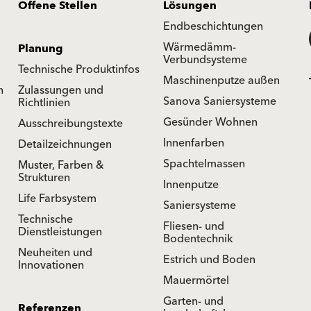
Offene Stellen
Lösungen
Endbeschichtungen
Wärmedämm-
Planung
Verbundsysteme
Technische Produktinfos
Maschinenputze außen
n
Zulassungen und
Sanova Saniersysteme
Richtlinien
Gesünder Wohnen
Ausschreibungstexte
Innenfarben
Detailzeichnungen
Spachtelmassen
Muster, Farben &
Strukturen
Innenputze
Life Farbsystem
Saniersysteme
Technische
Fliesen- und
Dienstleistungen
Bodentechnik
Neuheiten und
Estrich und Boden
Innovationen
Mauermörtel
Garten- und
Referenzen