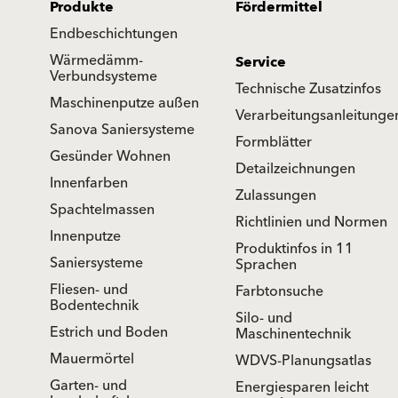
Produkte
Fördermittel
Endbeschichtungen
Wärmedämm-
Service
Verbundsysteme
Technische Zusatzinfos
Maschinenputze außen
Verarbeitungsanleitunge
Sanova Saniersysteme
Formblätter
Gesünder Wohnen
Detailzeichnungen
Innenfarben
Zulassungen
Spachtelmassen
Richtlinien und Normen
Innenputze
Produktinfos in 11
Saniersysteme
Sprachen
Fliesen- und
Farbtonsuche
Bodentechnik
Silo- und
Estrich und Boden
Maschinentechnik
Mauermörtel
WDVS-Planungsatlas
Garten- und
Energiesparen leicht