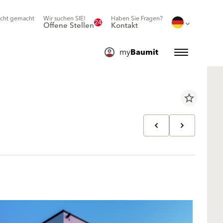
icht gemacht
Wir suchen SIE!
Haben Sie Fragen?
24
Offene Stellen
Kontakt
my
Baumit
star_border