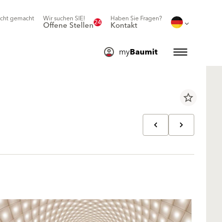
icht gemacht
Wir suchen SIE!
Haben Sie Fragen?
24
Offene Stellen
Kontakt
my
Baumit
star_border