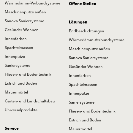
Wärmedämm-Verbundsysteme
Offene Stellen
Maschinenputze außen
Sanova Saniersysteme
Lösungen
Gesünder Wohnen
Endbeschichtungen
Innenfarben
Wärmedämm-Verbundsysteme
Spachtelmassen
Maschinenputze außen
Innenputze
Sanova Saniersysteme
Saniersysteme
Gesünder Wohnen
Fliesen- und Bodentechnik
Innenfarben
Estrich und Boden
Spachtelmassen
Mauermörtel
Innenputze
Garten- und Landschaftsbau
Saniersysteme
Universalprodukte
Fliesen- und Bodentechnik
Estrich und Boden
Service
Mauermörtel