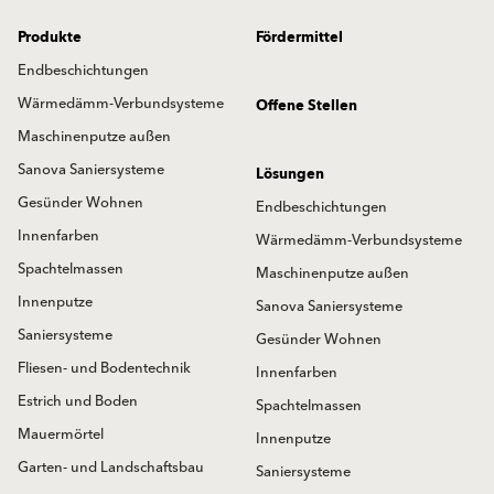
Produkte
Fördermittel
Endbeschichtungen
Wärmedämm-Verbundsysteme
Offene Stellen
Maschinenputze außen
Sanova Saniersysteme
Lösungen
Gesünder Wohnen
Endbeschichtungen
Innenfarben
Wärmedämm-Verbundsysteme
Spachtelmassen
Maschinenputze außen
Innenputze
Sanova Saniersysteme
Saniersysteme
Gesünder Wohnen
Fliesen- und Bodentechnik
Innenfarben
Estrich und Boden
Spachtelmassen
Mauermörtel
Innenputze
Garten- und Landschaftsbau
Saniersysteme