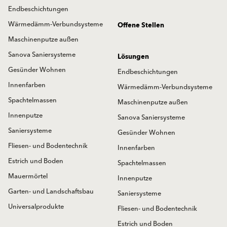
Endbeschichtungen
Wärmedämm-Verbundsysteme
Offene Stellen
Maschinenputze außen
Sanova Saniersysteme
Lösungen
Gesünder Wohnen
Endbeschichtungen
Innenfarben
Wärmedämm-Verbundsysteme
Spachtelmassen
Maschinenputze außen
Innenputze
Sanova Saniersysteme
Saniersysteme
Gesünder Wohnen
Fliesen- und Bodentechnik
Innenfarben
Estrich und Boden
Spachtelmassen
Mauermörtel
Innenputze
Garten- und Landschaftsbau
Saniersysteme
Universalprodukte
Fliesen- und Bodentechnik
Estrich und Boden