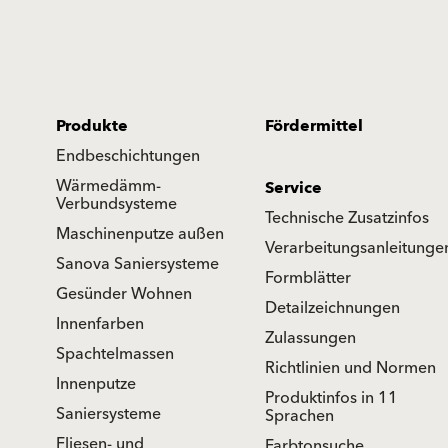
Produkte
Fördermittel
Endbeschichtungen
Wärmedämm-
Service
Verbundsysteme
Technische Zusatzinfos
Maschinenputze außen
Verarbeitungsanleitunge
Sanova Saniersysteme
Formblätter
Gesünder Wohnen
Detailzeichnungen
Innenfarben
Zulassungen
Spachtelmassen
Richtlinien und Normen
Innenputze
Produktinfos in 11
Saniersysteme
Sprachen
Fliesen- und
Farbtonsuche